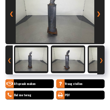
❮
❯
❮
❯
Afspraak maken
Vraag stellen
Bel me terug
PDF