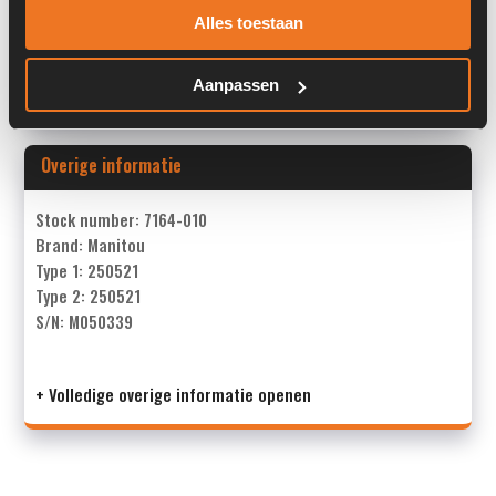
Alles toestaan
Past op de volgende machines:
Manitou MT 523
Land:
Nederland
Aanpassen
Overige informatie
Stock number: 7164-010
Brand: Manitou
Type 1: 250521
Type 2: 250521
S/N: M050339
+ Volledige overige informatie openen