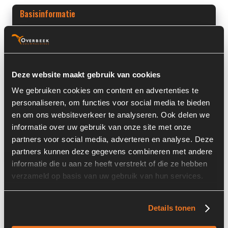
Basisinformatie
Voorraad nummer:
7164-010
Machine:
Manitou
Deze website maakt gebruik van cookies
Machine Type:
MT523
We gebruiken cookies om content en advertenties te
Onderdeel Merk:
Manitou
personaliseren, om functies voor social media te bieden
en om ons websiteverkeer te analyseren. Ook delen we
Onderdeel Type:
250521
informatie over uw gebruik van onze site met onze
Onderdeel nummer:
250 521
partners voor social media, adverteren en analyse. Deze
partners kunnen deze gegevens combineren met andere
informatie die u aan ze heeft verstrekt of die ze hebben
verzameld op basis van uw gebruik van hun services.
Informatie
Details tonen
Serienummer:
M050339