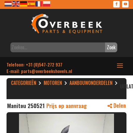
Zoek
Telefoon: +31 (0)547-272 937
E-mail: parts
@overbeekshovels.nl
CATEGORIEËN
MOTOREN
AANBOUWONDERDELEN
UITLA
Manitou 250521
Prijs op aanvraag
Delen