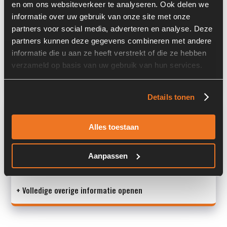
Informatie
en om ons websiteverkeer te analyseren. Ook delen we
informatie over uw gebruik van onze site met onze
Locatie:
4I6E
partners voor social media, adverteren en analyse. Deze
partners kunnen deze gegevens combineren met andere
Past op de volgende machines:
Ahlmann AZ 150
informatie die u aan ze heeft verstrekt of die ze hebben
verzameld op basis van uw gebruik van hun services.
Land:
Nederland
Details tonen
Overige informatie
Alles toestaan
Stock number: 7306-028
Brand: Ahlmann
Type 1: 4197981A/4108484A/4101299A
Aanpassen
Type 2: 4197981A /
+ Volledige overige informatie openen