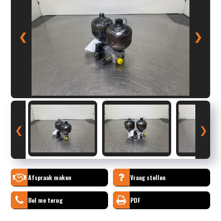
❮
❯
❮
❯
Afspraak maken
Vraag stellen
Bel me terug
PDF