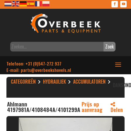
Zoek
Telefoon: +31 (0)547-272 937
E-mail: parts
@overbeekshovels.nl
CATEGORIEËN
HYDRAULIEK
ACCUMULATOREN
DANSOND
Ahlmann
Prijs op
4197981A/4108484A/4101299A
aanvraag
Delen