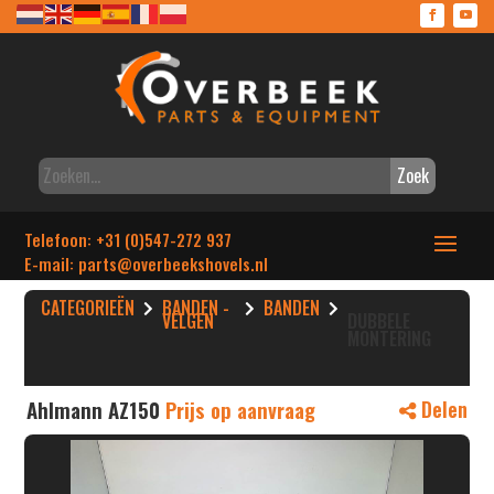
Zoek
Telefoon: +31 (0)547-272 937
E-mail: parts
@overbeekshovels.nl
CATEGORIEËN
BANDEN -
BANDEN
VELGEN
DUBBELE
MONTERING
Ahlmann AZ150
Prijs op aanvraag
Delen