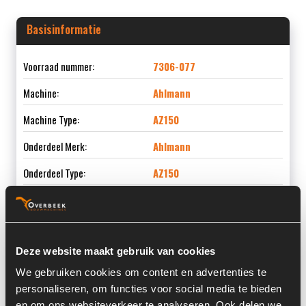
Basisinformatie
Voorraad nummer:
7306-077
Machine:
Ahlmann
Machine Type:
AZ150
Onderdeel Merk:
Ahlmann
Onderdeel Type:
AZ150
Informatie
Deze website maakt gebruik van cookies
We gebruiken cookies om content en advertenties te
Locatie:
4C11M
personaliseren, om functies voor social media te bieden
en om ons websiteverkeer te analyseren. Ook delen we