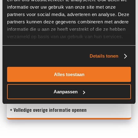
Land:
Nederland
informatie over uw gebruik van onze site met onze
Past op de volgende machines:
Ahlmann AZ 150
partners voor social media, adverteren en analyse. Deze
partners kunnen deze gegevens combineren met andere
informatie die u aan ze heeft verstrekt of die ze hebben
verzameld op basis van uw gebruik van hun services.
Overige informatie
Stock number: 7306-077
Details tonen
Brand: Ahlmann
Type 1: AZ150
Alles toestaan
Type 2: AZ 150
S/N: -
Aanpassen
Machine
+ Volledige overige informatie openen