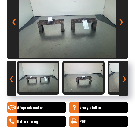
❮
❯
❮
❯
Afspraak maken
Vraag stellen
Bel me terug
PDF