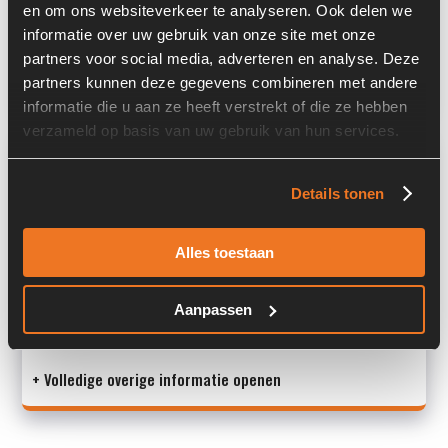
en om ons websiteverkeer te analyseren. Ook delen we
Past op de volgende machines:
Ahlmann AZ 150
informatie over uw gebruik van onze site met onze
partners voor social media, adverteren en analyse. Deze
Land:
Nederland
partners kunnen deze gegevens combineren met andere
informatie die u aan ze heeft verstrekt of die ze hebben
verzameld op basis van uw gebruik van hun services.
Overige informatie
Details tonen
Stock number: 7306-083
Brand: Ahlmann
Type 1: 4181501A
Alles toestaan
Type 2: 4181501A
S/N: -
Aanpassen
Ma
+ Volledige overige informatie openen