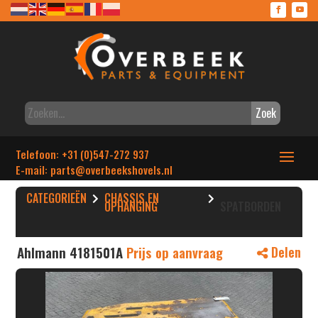
Zoek
Telefoon: +31 (0)547-272 937
E-mail: parts
@overbeekshovels.nl
CATEGORIEËN
CHASSIS EN
OPHANGING
SPATBORDEN
Ahlmann 4181501A
Prijs op aanvraag
Delen