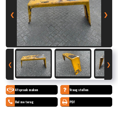
❮
❯
❮
❯
Afspraak maken
Vraag stellen
Bel me terug
PDF