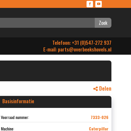
Zoek
Telefoon: +31 (0)547-272 937
E-mail:
parts@overbeekshovels.nl
Delen
Basisinformatie
Voorraad nummer:
7333-026
Machine:
Caterpillar