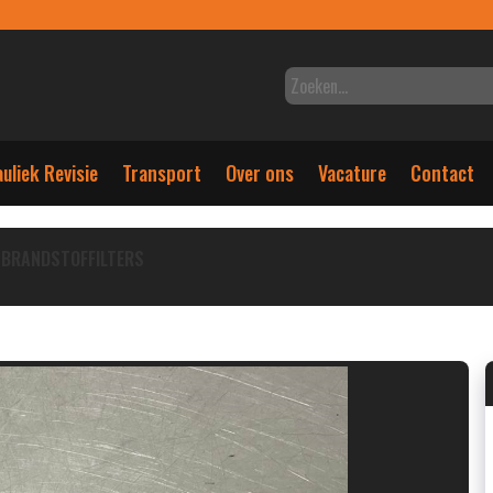
uliek Revisie
Transport
Over ons
Vacature
Contact
BRANDSTOFFILTERS