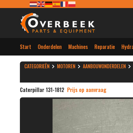
Start
Onderdelen
Machines
Reparatie
Hydra
CATEGORIEËN
MOTOREN
AANBOUWONDERDELEN
Caterpillar 131-1812
Prijs op aanvraag