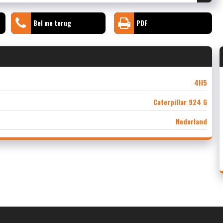
Bel me terug
PDF
4H5
Caterpillar 924 G
Nederland