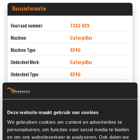
Basisinformatie
Voorraad nummer:
7333-029
Machine:
Caterpillar
Machine Type:
924G
Onderdeel Merk:
Caterpillar
Onderdeel Type:
924G
Informatie
Deze website maakt gebruik van cookies
We gebruiken cookies om content en advertenties te
Locatie:
4D4
personaliseren, om functies voor social media te bieden
Past op de volgende machines:
Caterpillar 924 G
en om ons websiteverkeer te analyseren. Ook delen we