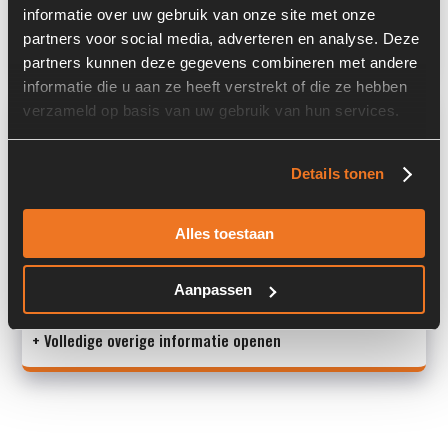
informatie over uw gebruik van onze site met onze
Land:
Nederland
partners voor social media, adverteren en analyse. Deze
partners kunnen deze gegevens combineren met andere
informatie die u aan ze heeft verstrekt of die ze hebben
Overige informatie
verzameld op basis van uw gebruik van hun services.
Stock number: 7333-029
Details tonen
Brand: Caterpillar
Type 1: 924G
Type 2: 924 G
Alles toestaan
S/N: -
Aanpassen
Machi
+ Volledige overige informatie openen