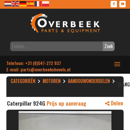
Zoek
Telefoon: +31 (0)547-272 937
E-mail: parts
@overbeekshovels.nl
CATEGORIEËN
MOTOREN
AANBOUWONDERDELEN
SLANG
Caterpillar 924G
Prijs op aanvraag
Delen