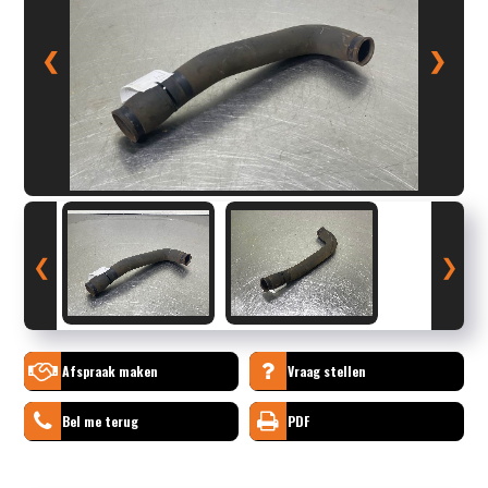
❮
❯
❮
❯
Afspraak maken
Vraag stellen
Bel me terug
PDF