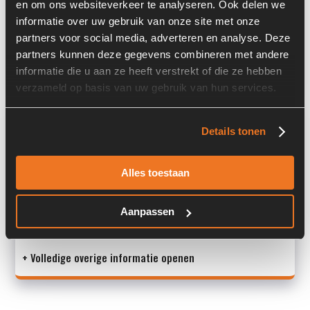
Locatie:
4D6I
en om ons websiteverkeer te analyseren. Ook delen we
informatie over uw gebruik van onze site met onze
Past op de volgende machines:
Caterpillar 924 G
partners voor social media, adverteren en analyse. Deze
partners kunnen deze gegevens combineren met andere
Land:
Nederland
informatie die u aan ze heeft verstrekt of die ze hebben
verzameld op basis van uw gebruik van hun services.
Overige informatie
Details tonen
Stock number: 7333-032
Brand: Caterpillar
Alles toestaan
Type 1: 227-4321
Type 2: 2274321
S/N: -
Aanpassen
+ Volledige overige informatie openen