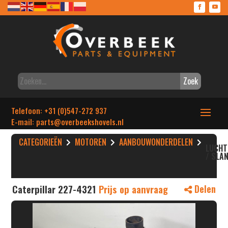
Zoek
Telefoon: +31 (0)547-272 937
E-mail: parts
@overbeekshovels.nl
CATEGORIEËN
MOTOREN
AANBOUWONDERDELEN
LUCHT
/ SLA
Caterpillar 227-4321
Prijs op aanvraag
Delen