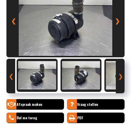
❮
❯
❮
❯
Afspraak maken
Vraag stellen
Bel me terug
PDF