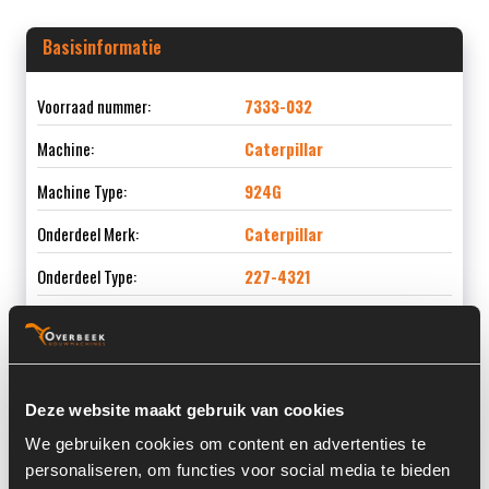
Basisinformatie
Voorraad nummer:
7333-032
Machine:
Caterpillar
Machine Type:
924G
Onderdeel Merk:
Caterpillar
Onderdeel Type:
227-4321
Onderdeel nummer:
227-4321
Deze website maakt gebruik van cookies
Informatie
We gebruiken cookies om content en advertenties te
personaliseren, om functies voor social media te bieden