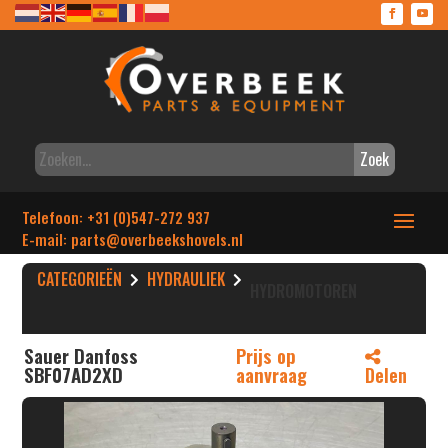
Zoek
Telefoon: +31 (0)547-272 937
E-mail: parts
@overbeekshovels.nl
CATEGORIEËN
HYDRAULIEK
HYDROMOTOREN
Sauer Danfoss
Prijs op
SBF07AD2XD
aanvraag
Delen