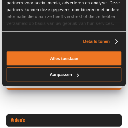
partners voor social media, adverteren en analyse. Deze
Land:
Nederland
partners kunnen deze gegevens combineren met andere
informatie die u aan ze heeft verstrekt of die ze hebben
verzameld op basis van uw gebruik van hun services.
Overige informatie
Stock number: 7417-002
Details tonen
Brand: Sauer Danfoss
Type 1: SBF07AD2XD
Alles toestaan
Type 2: SBF07AD2XD
S/N: 3
Aanpassen
+ Volledige overige informatie openen
Video's