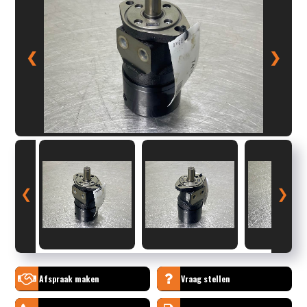
❮
❯
❮
❯
Afspraak maken
Vraag stellen