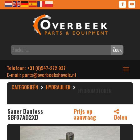
Zoek
Telefoon: +31 (0)547-272 937
E-mail: parts
@overbeekshovels.nl
CATEGORIEËN
HYDRAULIEK
HYDROMOTOREN
Sauer Danfoss
Prijs op
SBF07AD2XD
aanvraag
Delen