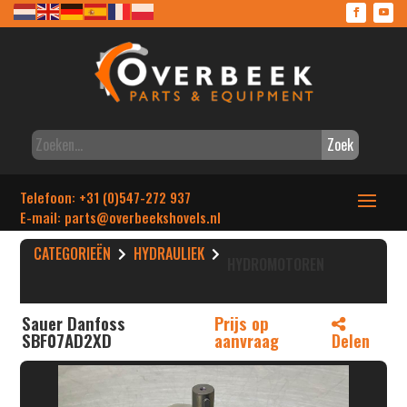
Zoek
Telefoon: +31 (0)547-272 937
E-mail: parts
@overbeekshovels.nl
CATEGORIEËN
HYDRAULIEK
HYDROMOTOREN
Sauer Danfoss
Prijs op
SBF07AD2XD
aanvraag
Delen