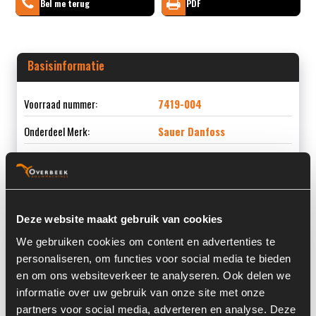
Bel me terug
PDF
Basisinformatie
Voorraad nummer:
7419-004
Onderdeel Merk:
Sauer Danfoss
Onderdeel Type:
SBF07AD2XD
Deze website maakt gebruik van cookies
Informatie
We gebruiken cookies om content en advertenties te
personaliseren, om functies voor social media te bieden
Serienummer:
2532-
en om ons websiteverkeer te analyseren. Ook delen we
informatie over uw gebruik van onze site met onze
Land:
Nederland
partners voor social media, adverteren en analyse. Deze