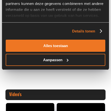
partners kunnen deze gegevens combineren met andere
informatie die u aan ze heeft verstrekt of die ze hebben
Overige informatie
verzameld op basis van uw gebruik van hun services.
Stock number: 7419-004
Details tonen
Brand: Sauer Danfoss
Type 1: SBF07AD2XD
Type 2: SBF07AD2XD
Alles toestaan
S/N: 2
+ Volledige overige informatie openen
Aanpassen
Video's