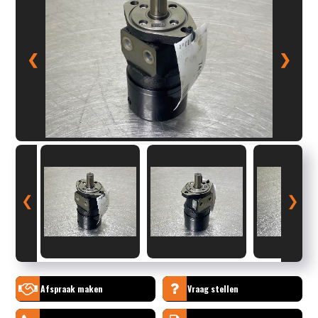
❮
❯
❮
❯
Afspraak maken
Vraag stellen