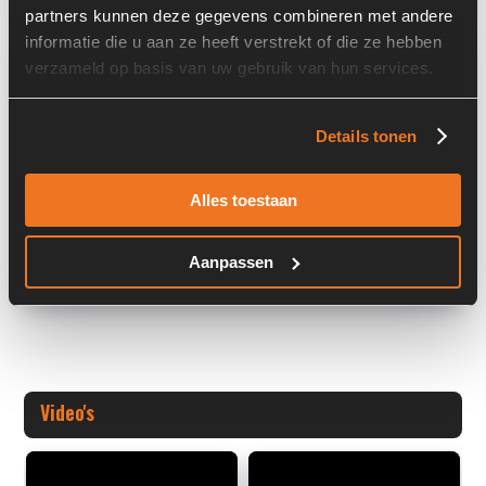
partners kunnen deze gegevens combineren met andere
informatie die u aan ze heeft verstrekt of die ze hebben
Overige informatie
verzameld op basis van uw gebruik van hun services.
Stock number: 7420-002
Details tonen
Brand: Sauer Danfoss
Type 1: SBF07AD2XD
Type 2: SBF07AD2XD
Alles toestaan
S/N: 2
+ Volledige overige informatie openen
Aanpassen
Video's