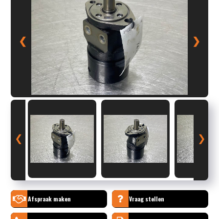
❮
❯
❮
❯
Afspraak maken
Vraag stellen