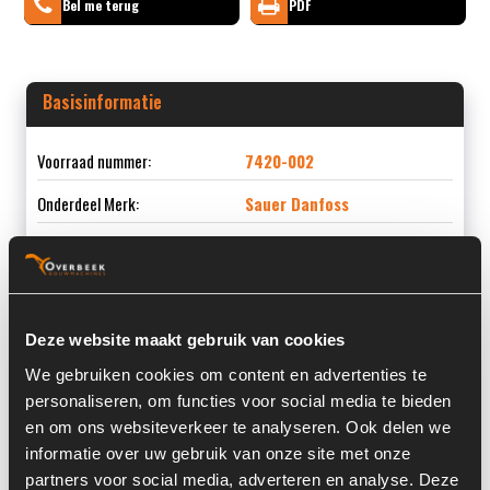
Bel me terug
PDF
Basisinformatie
Voorraad nummer:
7420-002
Onderdeel Merk:
Sauer Danfoss
Onderdeel Type:
SBF07AD2XD
Deze website maakt gebruik van cookies
Informatie
We gebruiken cookies om content en advertenties te
personaliseren, om functies voor social media te bieden
Serienummer:
2534-
en om ons websiteverkeer te analyseren. Ook delen we
informatie over uw gebruik van onze site met onze
Land:
Nederland
partners voor social media, adverteren en analyse. Deze