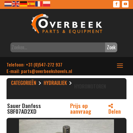
Zoek
Telefoon: +31 (0)547-272 937
E-mail: parts
@overbeekshovels.nl
CATEGORIEËN
HYDRAULIEK
HYDROMOTOREN
Sauer Danfoss
Prijs op
SBF07AD2XD
aanvraag
Delen