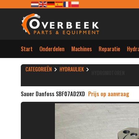
Start
Onderdelen
Machines
Reparatie
Hydra
CATEGORIEËN
HYDRAULIEK
HYDROMOTOREN
Sauer Danfoss SBF07AD2XD
Prijs op aanvraag