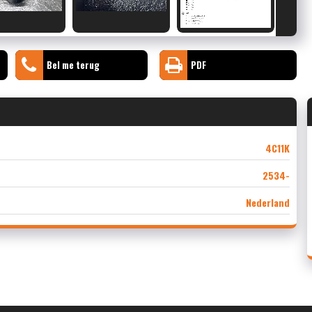
Bel me terug
PDF
4C11K
2534-
Nederland