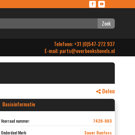
Zoek
Telefoon: +31 (0)547-272 937
E-mail:
parts@overbeekshovels.nl
Delen
Basisinformatie
Voorraad nummer:
7420-003
Onderdeel Merk:
Sauer Danfoss