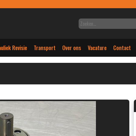
uliek Revisie
Transport
Over ons
Vacature
Contact