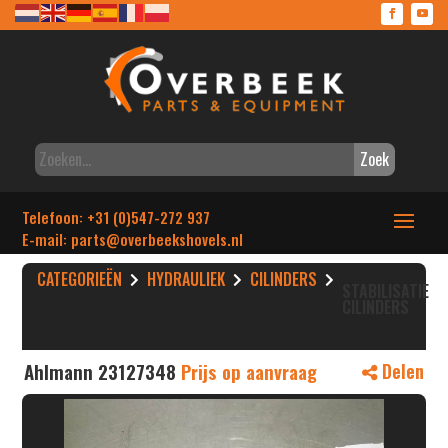
Zoek
Telefoon: +31 (0)547-272 937
E-mail: parts
@overbeekshovels.nl
CATEGORIEËN
HYDRAULIEK
CILINDERS
STABILISATIE
CILINDERS
Ahlmann 23127348
Prijs op aanvraag
Delen