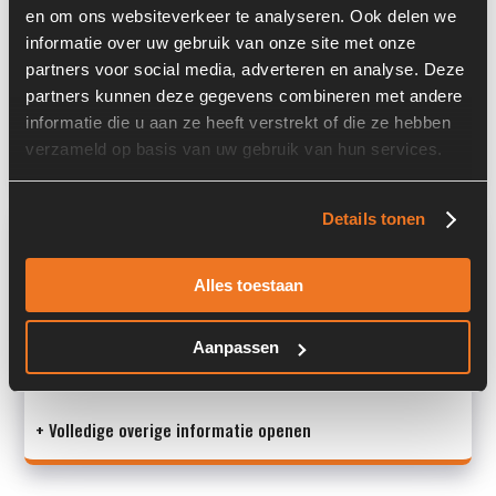
Locatie:
4B14
en om ons websiteverkeer te analyseren. Ook delen we
informatie over uw gebruik van onze site met onze
Serienummer:
BS 04 14 C1
partners voor social media, adverteren en analyse. Deze
Past op de volgende machines:
Ahlmann AS 900
partners kunnen deze gegevens combineren met andere
informatie die u aan ze heeft verstrekt of die ze hebben
Land:
Nederland
verzameld op basis van uw gebruik van hun services.
Details tonen
Overige informatie
Stock number: 7434-016
Alles toestaan
Brand: Ahlmann
Type 1: 23127348
Aanpassen
Type 2: 23127348
S/N: BS 04 14 C1
+ Volledige overige informatie openen