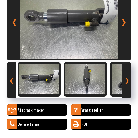
❮
❯
❮
❯
Afspraak maken
Vraag stellen
Bel me terug
PDF