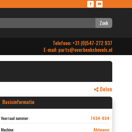
Zoek
Telefoon: +31 (0)547-272 937
E-mail:
parts@overbeekshovels.nl
Delen
Basisinformatie
Voorraad nummer:
7434-034
Machine:
Ahlmann