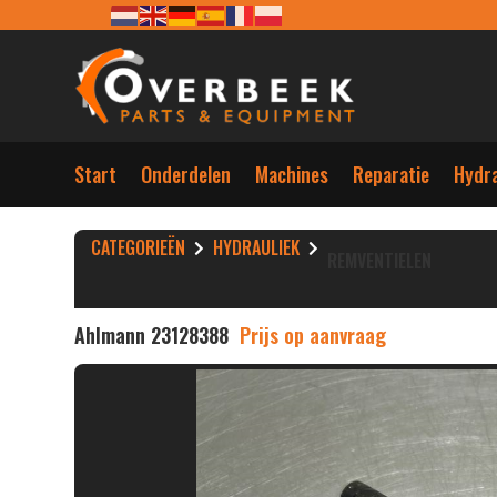
Start
Onderdelen
Machines
Reparatie
Hydra
CATEGORIEËN
HYDRAULIEK
REMVENTIELEN
Ahlmann 23128388
Prijs op aanvraag