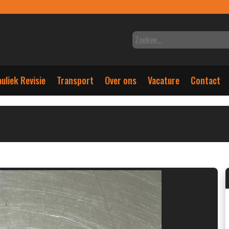
uliek Revisie
Transport
Over ons
Vacature
Contact