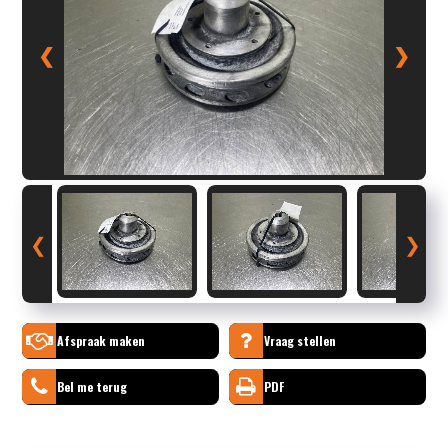
❮
❯
❮
❯
Afspraak maken
Vraag stellen
Bel me terug
PDF