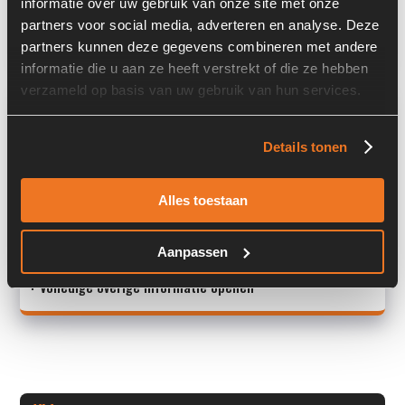
informatie over uw gebruik van onze site met onze
partners voor social media, adverteren en analyse. Deze
Land:
Nederland
partners kunnen deze gegevens combineren met andere
informatie die u aan ze heeft verstrekt of die ze hebben
verzameld op basis van uw gebruik van hun services.
Overige informatie
Stock number: 7434-047
Details tonen
Brand: Multi-Wing
Type 1: 203706/E2
Alles toestaan
Type 2: 203706/E2
S/N: -
<
Aanpassen
+ Volledige overige informatie openen