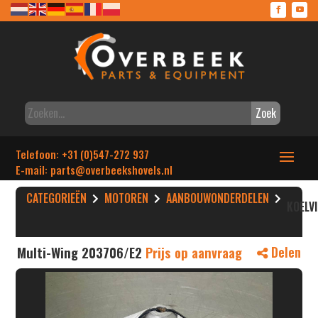
Zoek
Telefoon: +31 (0)547-272 937
E-mail: parts
@overbeekshovels.nl
CATEGORIEËN
MOTOREN
AANBOUWONDERDELEN
KOELV
Multi-Wing 203706/E2
Prijs op aanvraag
Delen