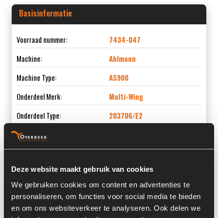
Basisinformatie
Voorraad nummer:
7434-047
Machine:
Ahlmann
Machine Type:
AS900
Onderdeel Merk:
Multi-Wing
Onderdeel Type:
203706/E2
Informatie
Deze website maakt gebruik van cookies
We gebruiken cookies om content en advertenties te
Locatie:
4H6
personaliseren, om functies voor social media te bieden
en om ons websiteverkeer te analyseren. Ook delen we
Past op de volgende machines:
Ahlmann AS 900