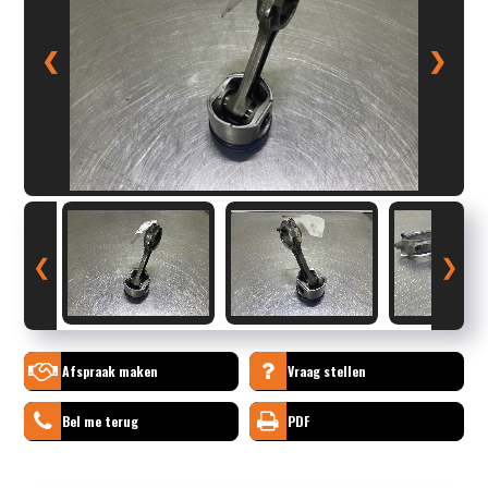
❮
❯
❮
❯
Afspraak maken
Vraag stellen
Bel me terug
PDF