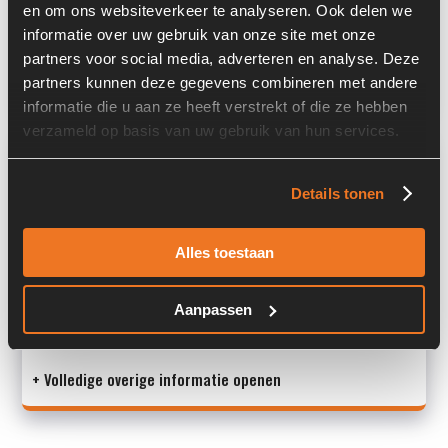
en om ons websiteverkeer te analyseren. Ook delen we
Past op de volgende machines:
Ahlmann AS 900
informatie over uw gebruik van onze site met onze
partners voor social media, adverteren en analyse. Deze
Land:
Nederland
partners kunnen deze gegevens combineren met andere
informatie die u aan ze heeft verstrekt of die ze hebben
verzameld op basis van uw gebruik van hun services.
Overige informatie
Details tonen
Stock number: 7434-048-05
Brand: Cummins
Type 1: B3.3T
Alles toestaan
Type 2: B 3.3 T
S/N: -
Aanpassen
Mac
+ Volledige overige informatie openen