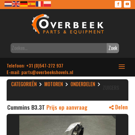
Zoek
Telefoon: +31 (0)547-272 937
E-mail: parts
@overbeekshovels.nl
CATEGORIEËN
MOTOREN
ONDERDELEN
ZUIGERS
Cummins B3.3T
Prijs op aanvraag
Delen