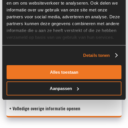
en om ons websiteverkeer te analyseren. Ook delen we
Past op de volgende machines:
Ahlmann AS 900
informatie over uw gebruik van onze site met onze
partners voor social media, adverteren en analyse. Deze
Land:
Nederland
partners kunnen deze gegevens combineren met andere
informatie die u aan ze heeft verstrekt of die ze hebben
verzameld op basis van uw gebruik van hun services.
Overige informatie
Details tonen
Stock number: 7434-048-12
Brand: Cummins
Type 1: B3.3T
Alles toestaan
Type 2: B 3.3 T
S/N: -
Aanpassen
Mac
+ Volledige overige informatie openen