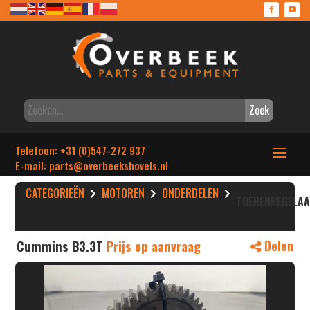
Zoek
Telefoon: +31 (0)547-272 937
E-mail: parts
@overbeekshovels.nl
CATEGORIEËN
MOTOREN
ONDERDELEN
TOERENREGELA
Cummins B3.3T
Prijs op aanvraag
Delen