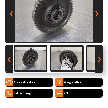
❮
❯
❮
❯
Afspraak maken
Vraag stellen
Bel me terug
PDF