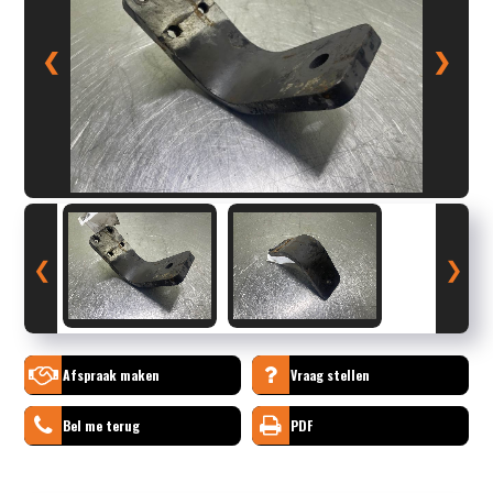
❮
❯
❮
❯
Afspraak maken
Vraag stellen
Bel me terug
PDF