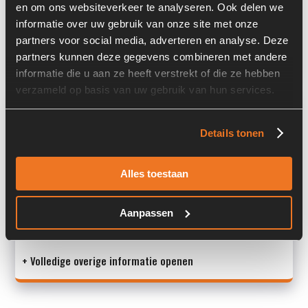
en om ons websiteverkeer te analyseren. Ook delen we
Past op de volgende machines:
Ahlmann AS 900
informatie over uw gebruik van onze site met onze
partners voor social media, adverteren en analyse. Deze
Land:
Nederland
partners kunnen deze gegevens combineren met andere
informatie die u aan ze heeft verstrekt of die ze hebben
verzameld op basis van uw gebruik van hun services.
Overige informatie
Details tonen
Stock number: 7434-048-21
Brand: Cummins
Type 1: B3.3T
Alles toestaan
Type 2: B 3.3 T
S/N: -
Aanpassen
Mac
+ Volledige overige informatie openen