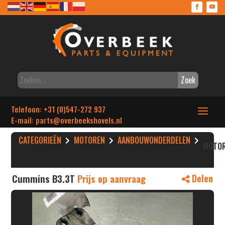
Zoek
Telefoon: +31 (0)547-272 937
E-mail: parts
@overbeekshovels.nl
CATEGORIEËN
MOTOREN
AANBOUWONDERDELEN
MOTO
Cummins B3.3T
Prijs op aanvraag
Delen