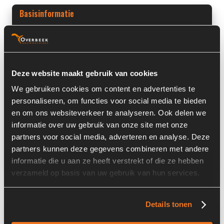
Basisinformatie
Voorraad nummer:
7446-005
Machine:
Kaweco
Deze website maakt gebruik van cookies
Machine Type:
KW25/KW27
We gebruiken cookies om content en advertenties te
Onderdeel Merk:
Comer Industries
personaliseren, om functies voor social media te bieden
en om ons websiteverkeer te analyseren. Ook delen we
Onderdeel Type:
F068
informatie over uw gebruik van onze site met onze
Onderdeel nummer:
10103.004.A01 / 20437581 /
partners voor social media, adverteren en analyse. Deze
535002004
partners kunnen deze gegevens combineren met andere
informatie die u aan ze heeft verstrekt of die ze hebben
verzameld op basis van uw gebruik van hun services.
Informatie
Details tonen