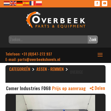
Zoek
Telefoon: +31 (0)547-272 937
E-mail: parts
@overbeekshovels.nl
CATEGORIEËN
ASSEN - REMMEN
OVERIGE
Comer Industries F068
Prijs op aanvraag
Delen