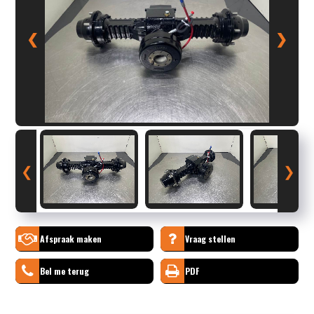
❮
❯
❮
❯
Afspraak maken
Vraag stellen
Bel me terug
PDF