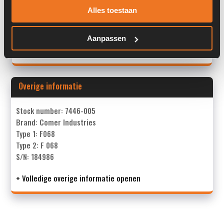
Serienummer:
184986
Alles toestaan
Past op de volgende machines:
Kaweco KW25 / KW27
Aanpassen
Land:
Nederland
Overige informatie
Stock number: 7446-005
Brand: Comer Industries
Type 1: F068
Type 2: F 068
S/N: 184986
+ Volledige overige informatie openen