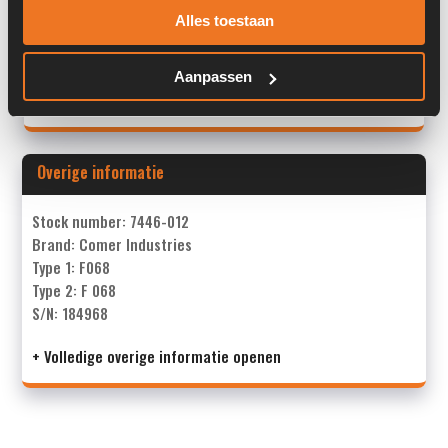
Serienummer:
184968
Alles toestaan
Past op de volgende machines:
Kaweco KW25 / KW27
Aanpassen
Land:
Nederland
Overige informatie
Stock number: 7446-012
Brand: Comer Industries
Type 1: F068
Type 2: F 068
S/N: 184968
+ Volledige overige informatie openen