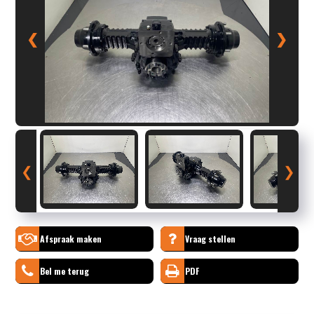
❮
❯
❮
❯
Afspraak maken
Vraag stellen
Bel me terug
PDF