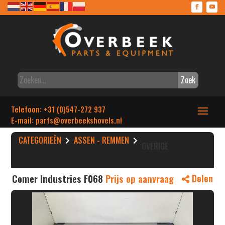
Zoek
Telefoon: +31 (0)547-272 937
E-mail: parts
@overbeekshovels.nl
CATEGORIEËN
ASSEN - REMMEN
OVERIGE
Comer Industries F068
Prijs op aanvraag
Delen