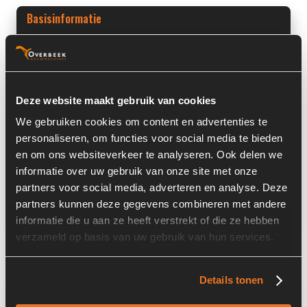
Basisinformatie
Voorraad nummer:
7446-012
Machine:
Kaweco
Deze website maakt gebruik van cookies
Machine Type:
KW25/KW27
We gebruiken cookies om content en advertenties te
Onderdeel Merk:
Comer Industries
personaliseren, om functies voor social media te bieden
en om ons websiteverkeer te analyseren. Ook delen we
Onderdeel Type:
F068
informatie over uw gebruik van onze site met onze
Onderdeel nummer:
30001.005.A01 / 20437578 /
partners voor social media, adverteren en analyse. Deze
535002503
partners kunnen deze gegevens combineren met andere
informatie die u aan ze heeft verstrekt of die ze hebben
verzameld op basis van uw gebruik van hun services.
Informatie
Details tonen