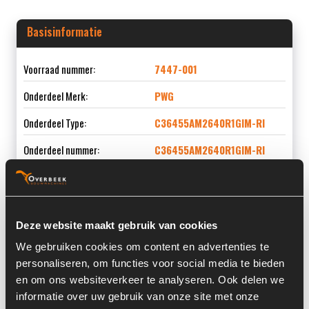
Basisinformatie
Voorraad nummer:
7447-001
Onderdeel Merk:
PWG
Onderdeel Type:
C36455AM2640R1GIM-RI
Onderdeel nummer:
C36455AM2640R1GIM-RI
Informatie
Deze website maakt gebruik van cookies
We gebruiken cookies om content en advertenties te
Locatie:
4C9H
personaliseren, om functies voor social media te bieden
en om ons websiteverkeer te analyseren. Ook delen we
Serienummer:
006
informatie over uw gebruik van onze site met onze