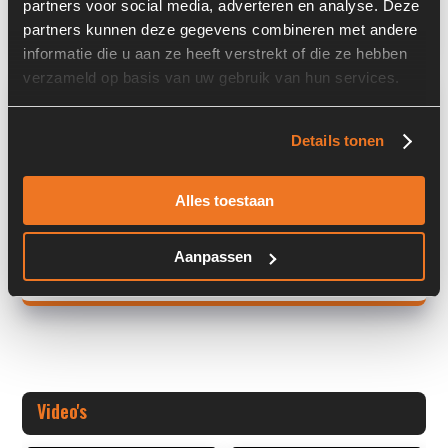
partners voor social media, adverteren en analyse. Deze
Land:
Nederland
partners kunnen deze gegevens combineren met andere
informatie die u aan ze heeft verstrekt of die ze hebben
verzameld op basis van uw gebruik van hun services.
Overige informatie
Stock number: 7447-001
Details tonen
Brand: PWG
Type 1: C36455AM2640R1GIM-RI
Alles toestaan
Type 2: C36455AM2640R
S/N
Aanpassen
+ Volledige overige informatie openen
Video's