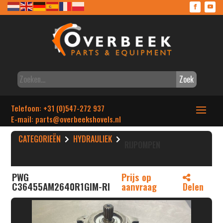
Zoek
Telefoon: +31 (0)547-272 937
E-mail: parts
@overbeekshovels.nl
CATEGORIEËN
HYDRAULIEK
RIJPOMPEN
PWG
Prijs op
C36455AM2640R1GIM-RI
aanvraag
Delen