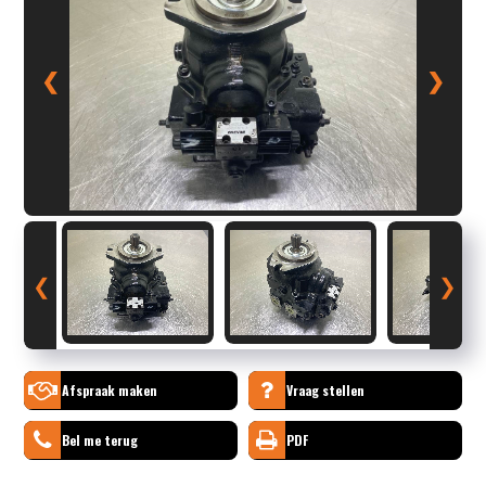
❮
❯
❮
❯
Afspraak maken
Vraag stellen
Bel me terug
PDF