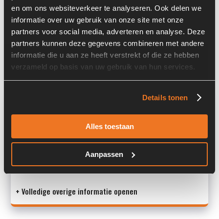
Locatie:
4C9H
en om ons websiteverkeer te analyseren. Ook delen we
informatie over uw gebruik van onze site met onze
Serienummer:
015
partners voor social media, adverteren en analyse. Deze
Past op de volgende machines:
Kaweco KW 37
partners kunnen deze gegevens combineren met andere
informatie die u aan ze heeft verstrekt of die ze hebben
Land:
Nederland
verzameld op basis van uw gebruik van hun services.
Details tonen
Overige informatie
Stock number: 7447-004
Alles toestaan
Brand: PWG
Type 1: C36448AM2640R1G00-6P
Aanpassen
Type 2: C36448AM2640R
S/N
+ Volledige overige informatie openen