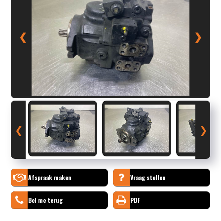
❮
❯
❮
❯
Afspraak maken
Vraag stellen
Bel me terug
PDF