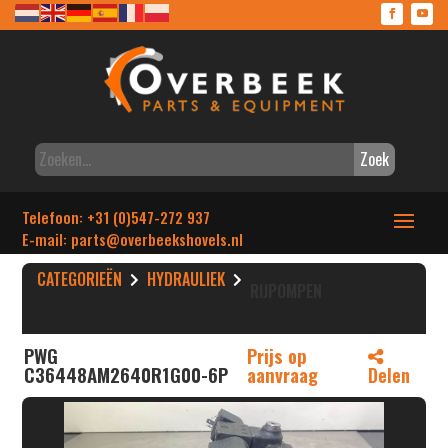
Zoek
Telefoon: +31 (0)547-272 937
E-mail: parts
@overbeekshovels.nl
CATEGORIEËN
HYDRAULIEK
RIJPOMPEN
PWG
Prijs op
C36448AM2640R1G00-6P
aanvraag
Delen