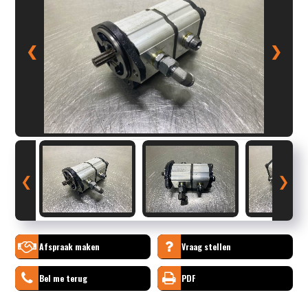
❮
❯
❮
❯
Afspraak maken
Vraag stellen
Bel me terug
PDF