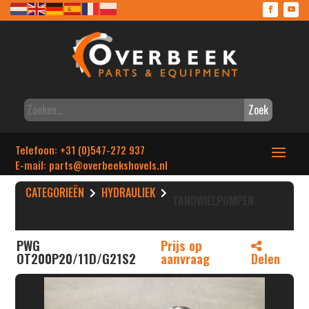
Zoek
Telefoon: +31 (0)547-272 937
E-mail: parts
@overbeekshovels.nl
CATEGORIEËN
HYDRAULIEK
TANDWIELPOMPEN
PWG
Prijs op
OT200P20/11D/G21S2
aanvraag
Delen