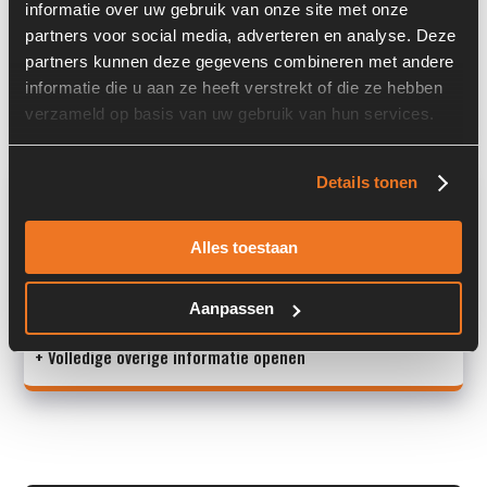
informatie over uw gebruik van onze site met onze
Serienummer:
0221-10683078
partners voor social media, adverteren en analyse. Deze
Past op de volgende machines:
Kaweco
partners kunnen deze gegevens combineren met andere
informatie die u aan ze heeft verstrekt of die ze hebben
Land:
Nederland
verzameld op basis van uw gebruik van hun services.
Overige informatie
Details tonen
Stock number: 7447-009
Alles toestaan
Brand: PWG
Type 1: OT200P20/11D/G21S2
Type 2: OT200P20/11D/G21S2
Aanpassen
+ Volledige overige informatie openen