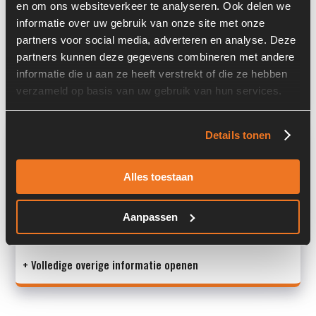
en om ons websiteverkeer te analyseren. Ook delen we
informatie over uw gebruik van onze site met onze
Serienummer:
3955041/36
partners voor social media, adverteren en analyse. Deze
Past op de volgende machines:
Kaweco
partners kunnen deze gegevens combineren met andere
informatie die u aan ze heeft verstrekt of die ze hebben
Land:
Nederland
verzameld op basis van uw gebruik van hun services.
Overige informatie
Details tonen
Stock number: 7448-006
Alles toestaan
Brand: Bondioli & Pavesi
Type 1: DN46FC
Type 2: DN46FC
Aanpassen
S/N: 39550
+ Volledige overige informatie openen