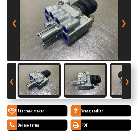
❮
❯
❮
❯
Afspraak maken
Vraag stellen
Bel me terug
PDF