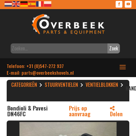
Zoek
Telefoon: +31 (0)547-272 937
E-mail: parts
@overbeekshovels.nl
CATEGORIEËN
STUURVENTIELEN
VENTIELBLOKKEN
HAND
Bondioli & Pavesi
Prijs op
DN46FC
aanvraag
Delen