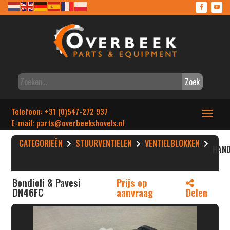
Zoek
Telefoon: +31 (0)547-272 937
E-mail: parts
@overbeekshovels.nl
CATEGORIEËN
STUURVENTIELEN
VENTIELBLOKKEN
HAND
Bondioli & Pavesi
Prijs op
DN46FC
aanvraag
Delen