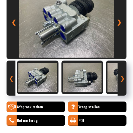
❮
❯
❮
❯
Afspraak maken
Vraag stellen
Bel me terug
PDF