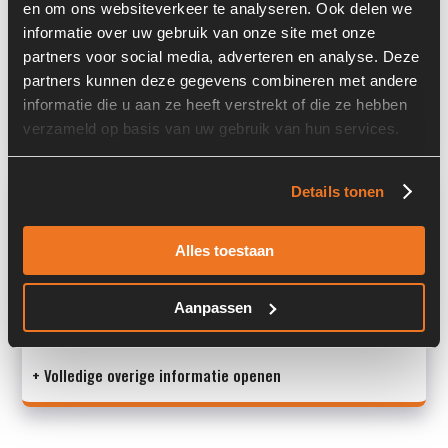
en om ons websiteverkeer te analyseren. Ook delen we
informatie over uw gebruik van onze site met onze
Serienummer:
3955041/9
partners voor social media, adverteren en analyse. Deze
Past op de volgende machines:
Kaweco
partners kunnen deze gegevens combineren met andere
informatie die u aan ze heeft verstrekt of die ze hebben
Land:
Nederland
verzameld op basis van uw gebruik van hun services.
Overige informatie
Details tonen
Stock number: 7448-014
Alles toestaan
Brand: Bondioli & Pavesi
Type 1: DN46FC
Type 2: DN46FC
Aanpassen
S/N: 39550
+ Volledige overige informatie openen