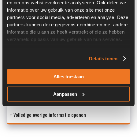
en om ons websiteverkeer te analyseren. Ook delen we
informatie over uw gebruik van onze site met onze
Serienummer:
3955041/40
partners voor social media, adverteren en analyse. Deze
Past op de volgende machines:
Kaweco
partners kunnen deze gegevens combineren met andere
informatie die u aan ze heeft verstrekt of die ze hebben
Land:
Nederland
verzameld op basis van uw gebruik van hun services.
Overige informatie
Details tonen
Stock number: 7448-016
Alles toestaan
Brand: Bondioli & Pavesi
Type 1: DN46FC
Type 2: DN46FC
Aanpassen
S/N: 39550
+ Volledige overige informatie openen