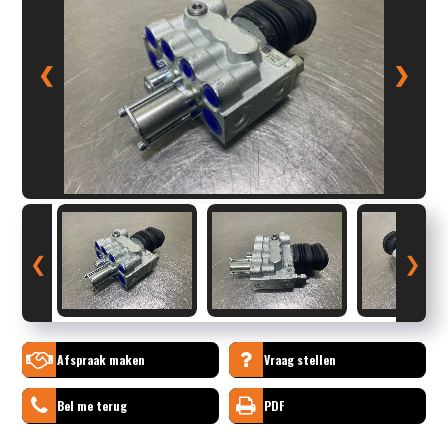
❮
❯
❮
❯
Afspraak maken
Vraag stellen
Bel me terug
PDF