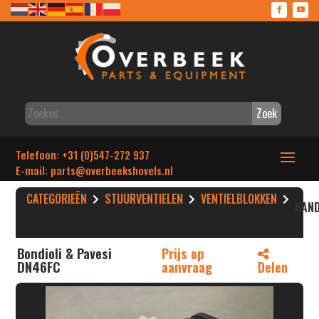
Zoek
Telefoon: +31 (0)547-272 937
E-mail: parts
@overbeekshovels.nl
CATEGORIEËN
STUURVENTIELEN
VENTIELBLOKKEN
HAND
Bondioli & Pavesi
Prijs op
DN46FC
aanvraag
Delen