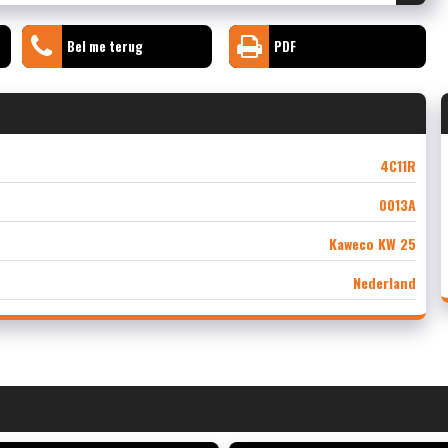
Bel me terug
PDF
4C11R
0013A
Kaweco KW 25
Nederland