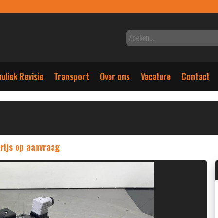
uliek Revisie
Transport
Over ons
Vacature
Contact
rijs op aanvraag