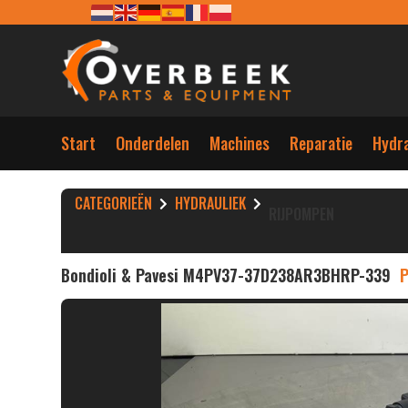
Start
Onderdelen
Machines
Reparatie
Hydra
CATEGORIEËN
HYDRAULIEK
RIJPOMPEN
Bondioli & Pavesi M4PV37-37D238AR3BHRP-339
P