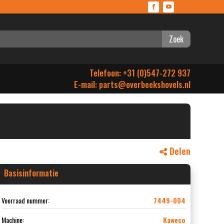
Zoek
Telefoon: +31 (0)547-272 937
E-mail:
parts@overbeekshovels.nl
Delen
Basisinformatie
Voorraad nummer:
7449-004
Machine:
Kaweco