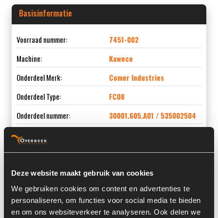
Basisinformatie
Voorraad nummer:
7451-002
Machine:
Kaweco
Onderdeel Merk:
Comer Industries
Onderdeel Type:
FC08
Onderdeel nummer:
30001.605.A01 / 535002504
Informatie
Deze website maakt gebruik van cookies
We gebruiken cookies om content en advertenties te
Serienummer:
135648
personaliseren, om functies voor social media te bieden
en om ons websiteverkeer te analyseren. Ook delen we
Past op de volgende machines:
Kaweco