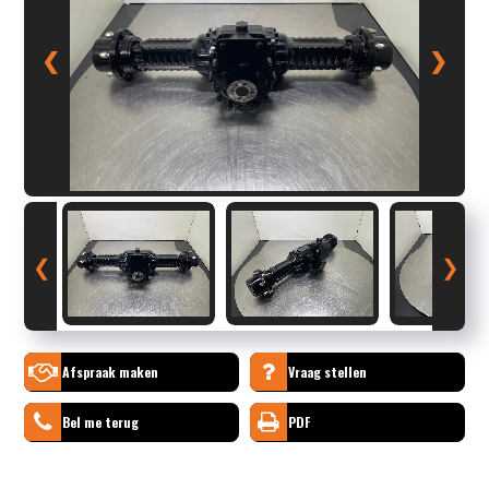
❮
❯
❮
❯
Afspraak maken
Vraag stellen
Bel me terug
PDF