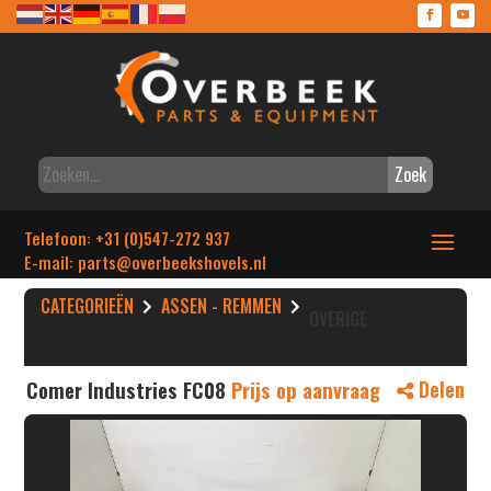
Zoek
Telefoon: +31 (0)547-272 937
E-mail: parts
@overbeekshovels.nl
CATEGORIEËN
ASSEN - REMMEN
OVERIGE
Comer Industries FC08
Prijs op aanvraag
Delen