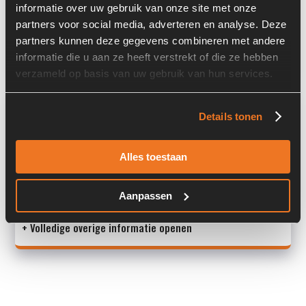
informatie over uw gebruik van onze site met onze
Gewicht:
184.00 kg
partners voor social media, adverteren en analyse. Deze
partners kunnen deze gegevens combineren met andere
Land:
Nederland
informatie die u aan ze heeft verstrekt of die ze hebben
verzameld op basis van uw gebruik van hun services.
Overige informatie
Details tonen
Stock number: 7451-002
Brand: Comer Industries
Alles toestaan
Type 1: FC08
Type 2: FC 08
Aanpassen
S/N: 135648
+ Volledige overige informatie openen