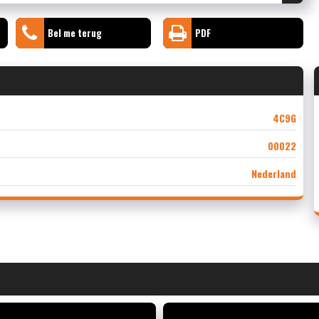
Bel me terug
PDF
4C9G
00022
Nederland