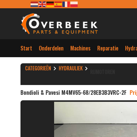
Start
Onderdelen
Machines
Reparatie
Hydra
CATEGORIEËN
HYDRAULIEK
RIJMOTOREN
Bondioli & Pavesi M4MV65-68/28EB3B3VRC-2F
Pri