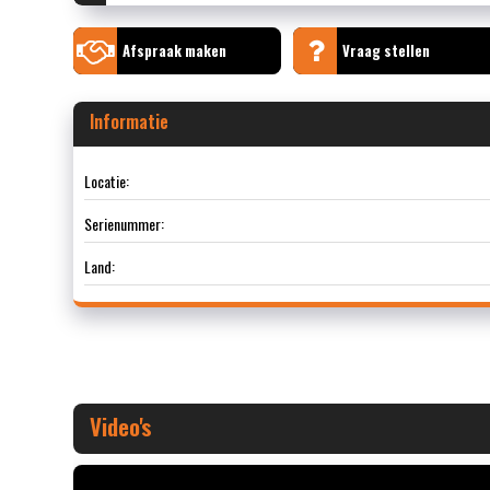
Afspraak maken
Vraag stellen
Informatie
Locatie:
Serienummer:
Land:
Video's