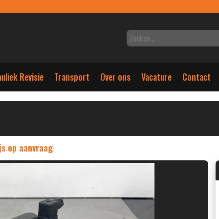
uliek Revisie
Transport
Over ons
Vacature
Contact
js op aanvraag