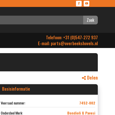
Zoek
Telefoon: +31 (0)547-272 937
E-mail:
parts@overbeekshovels.nl
Delen
Basisinformatie
Voorraad nummer:
7452-002
Onderdeel Merk:
Bondioli & Pavesi