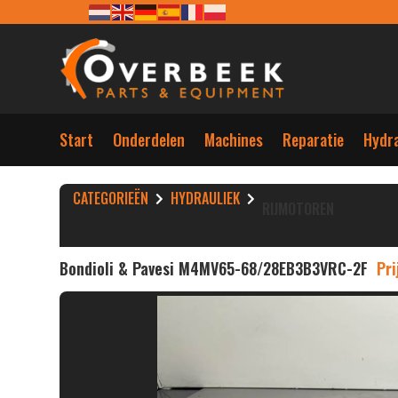
Start
Onderdelen
Machines
Reparatie
Hydra
CATEGORIEËN
HYDRAULIEK
RIJMOTOREN
Bondioli & Pavesi M4MV65-68/28EB3B3VRC-2F
Pri