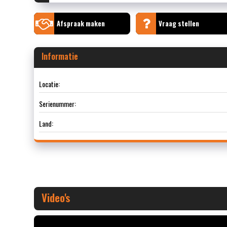
Afspraak maken
Vraag stellen
Informatie
Locatie:
Serienummer:
Land:
Video's