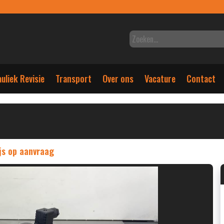
uliek Revisie
Transport
Over ons
Vacature
Contact
js op aanvraag