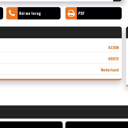
Bel me terug
PDF
4C10N
00012
Nederland