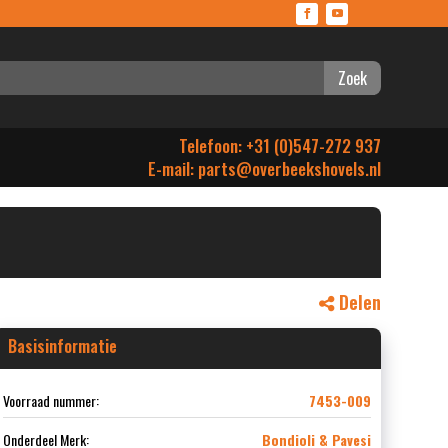
Zoek
Telefoon: +31 (0)547-272 937
E-mail:
parts@overbeekshovels.nl
Delen
Basisinformatie
Voorraad nummer:
7453-009
Onderdeel Merk:
Bondioli & Pavesi