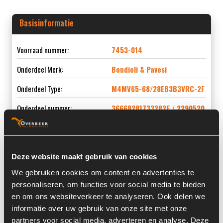
Basisinformatie
Voorraad nummer:
7453-014
Onderdeel Merk:
Bondioli & Pavesi
Onderdeel Type:
M4MV65-68/28EB3B3VRC-2F
Onderdeel nummer:
36668281733282F / 2290520
Deze website maakt gebruik van cookies
Informatie
We gebruiken cookies om content en advertenties te
personaliseren, om functies voor social media te bieden
Locatie:
4C10N
en om ons websiteverkeer te analyseren. Ook delen we
informatie over uw gebruik van onze site met onze
Serienummer:
00011
partners voor social media, adverteren en analyse. Deze