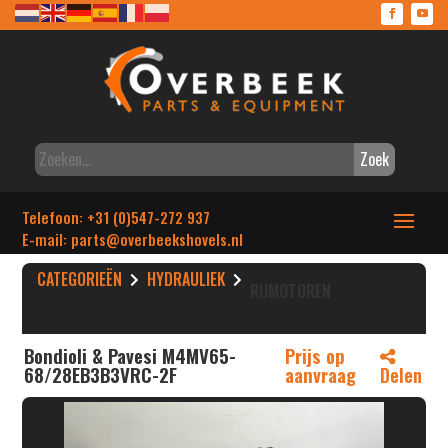
Zoek
Telefoon: +31 (0)547-272 937
E-mail: parts
@overbeekshovels.nl
CATEGORIEËN
HYDRAULIEK
RIJMOTOREN
Bondioli & Pavesi M4MV65-
Prijs op
68/28EB3B3VRC-2F
aanvraag
Delen