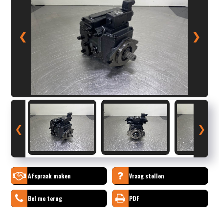
❮
❯
❮
❯
Afspraak maken
Vraag stellen
Bel me terug
PDF