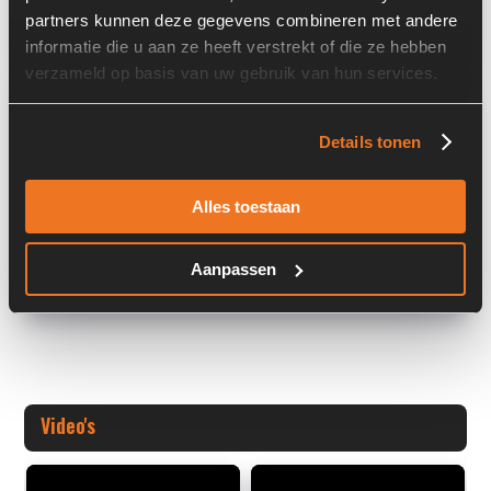
Land:
Nederland
partners kunnen deze gegevens combineren met andere
informatie die u aan ze heeft verstrekt of die ze hebben
verzameld op basis van uw gebruik van hun services.
Overige informatie
Details tonen
Stock number: 7453-014
Brand: Bondioli & Pavesi
Type 1: M4MV65-68/28EB3B3VRC-2F
Alles toestaan
Type 2: M4M
Aanpassen
+ Volledige overige informatie openen
Video's