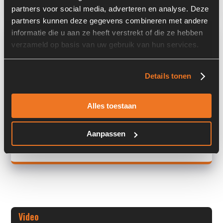
partners voor social media, adverteren en analyse. Deze
partners kunnen deze gegevens combineren met andere
Overige informatie
informatie die u aan ze heeft verstrekt of die ze hebben
verzameld op basis van uw gebruik van hun services.
Stock number: 7456-012
Brand: As/Achse/Axle
Details tonen
Type 1: -
Type 2: -
S/N: -
Alles toestaan
Machine: -
Aanpassen
+ Volledige overige informatie openen
Video