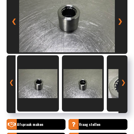
❮
❯
❮
❯
Afspraak maken
Vraag stellen