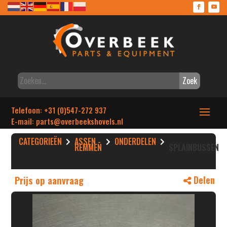
Zoek
Telefoon: +31 (0)547-272 937
E-mail: parts
@overbeekshovels.nl
CATEGORIEËN
ASSEN -
ONDERDELEN
REMMEN
SPLAINBUSSEN
Prijs op aanvraag
Delen