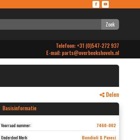
Zoek
Telefoon: +31 (0)547-272 937
E-mail:
parts@overbeekshovels.nl
Delen
Basisinformatie
Voorraad nummer:
7460-002
Onderdeel Merk:
Bondioli & Pavesi