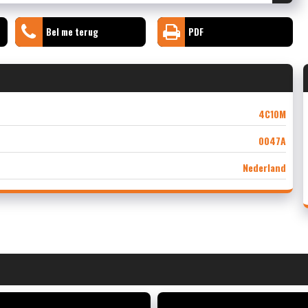
Bel me terug
PDF
4C10M
0047A
Nederland