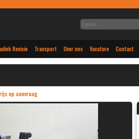
uliek Revisie
Transport
Over ons
Vacature
Contact
rijs op aanvraag