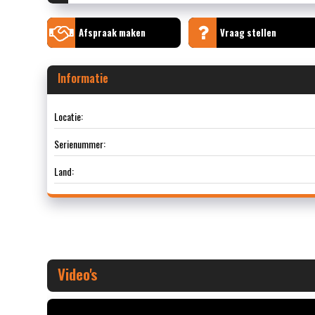
Afspraak maken
Vraag stellen
Informatie
Locatie:
Serienummer:
Land:
Video's