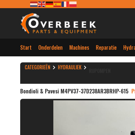
Start
Onderdelen
Machines
Reparatie
Hydra
CATEGORIEËN
HYDRAULIEK
RIJPOMPEN
Bondioli & Pavesi M4PV37-37D238AR3BRHP-615
P