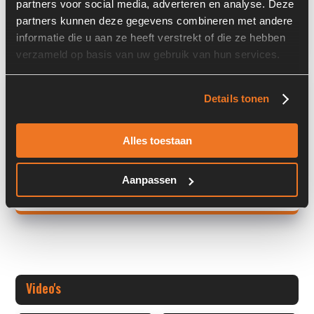
partners voor social media, adverteren en analyse. Deze
partners kunnen deze gegevens combineren met andere
Land:
Nederland
informatie die u aan ze heeft verstrekt of die ze hebben
verzameld op basis van uw gebruik van hun services.
Overige informatie
Details tonen
Stock number: 7460-004
Brand: Bondioli & Pavesi
Alles toestaan
Type 1: M4PV37-37D238AR3BRHP-615
Type 2: M4
Aanpassen
+ Volledige overige informatie openen
Video's