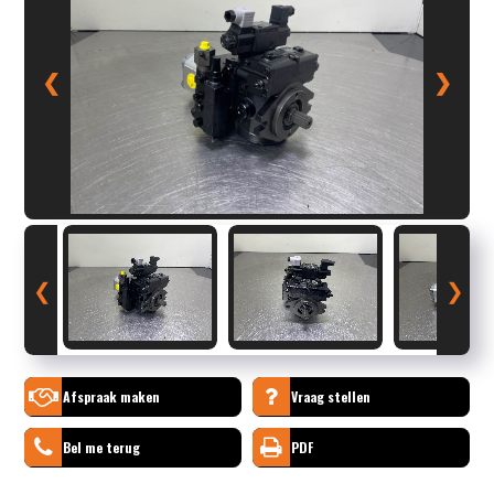
❮
❯
❮
❯
Afspraak maken
Vraag stellen
Bel me terug
PDF