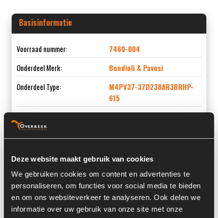
Basisinformatie
Voorraad nummer:
7460-004
Onderdeel Merk:
Bondioli & Pavesi
Onderdeel Type:
M4PV37-37D238AR3BRHP-
615
Onderdeel nummer:
3093717000007 / 2301183
Deze website maakt gebruik van cookies
Informatie
We gebruiken cookies om content en advertenties te
personaliseren, om functies voor social media te bieden
Locatie:
4C10M
en om ons websiteverkeer te analyseren. Ook delen we
informatie over uw gebruik van onze site met onze
Serienummer:
0002A