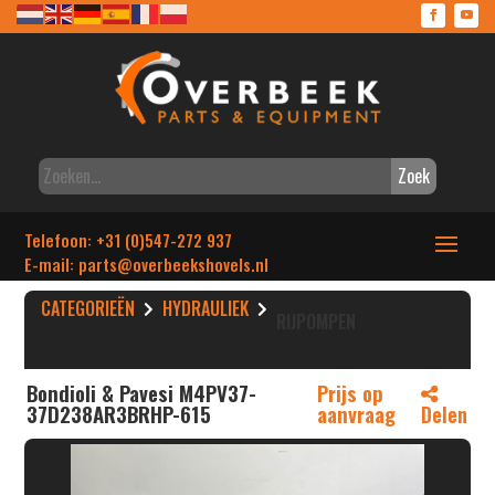
Zoek
Telefoon: +31 (0)547-272 937
E-mail: parts
@overbeekshovels.nl
CATEGORIEËN
HYDRAULIEK
RIJPOMPEN
Bondioli & Pavesi M4PV37-
Prijs op
37D238AR3BRHP-615
aanvraag
Delen