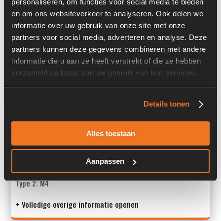
Informatie
personaliseren, om functies voor social media te bieden
en om ons websiteverkeer te analyseren. Ook delen we
informatie over uw gebruik van onze site met onze
Locatie:
4C9L
partners voor social media, adverteren en analyse. Deze
Serienummer:
0029A
partners kunnen deze gegevens combineren met andere
informatie die u aan ze heeft verstrekt of die ze hebben
Past op de volgende machines:
Kaweco KW 25
verzameld op basis van uw gebruik van hun services.
Land:
Nederland
Details tonen
Overige informatie
Alles toestaan
Stock number: 7461-001
Brand: Bondioli & Pavesi
Aanpassen
Type 1: M4PV37-37D238AR3BRHP-615
Type 2: M4
+ Volledige overige informatie openen