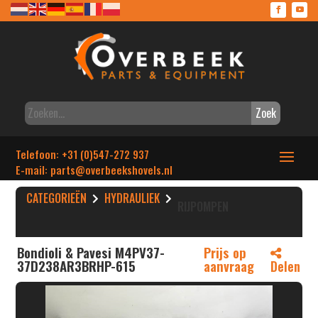
Zoek
Telefoon: +31 (0)547-272 937
E-mail: parts
@overbeekshovels.nl
CATEGORIEËN
HYDRAULIEK
RIJPOMPEN
Bondioli & Pavesi M4PV37-
Prijs op
37D238AR3BRHP-615
aanvraag
Delen