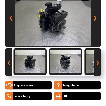
❮
❯
❮
❯
Afspraak maken
Vraag stellen
Bel me terug
PDF