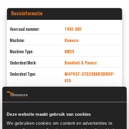
Basisinformatie
Voorraad nummer:
7461-001
Machine:
Kaweco
Machine Type:
KW25
Onderdeel Merk:
Bondioli & Pavesi
Onderdeel Type:
M4PV37-37D238AR3BRHP-
615
Onderdeel nummer:
3093717000007 / 2301182 /
2030254618
Deze website maakt gebruik van cookies
We gebruiken cookies om content en advertenties te