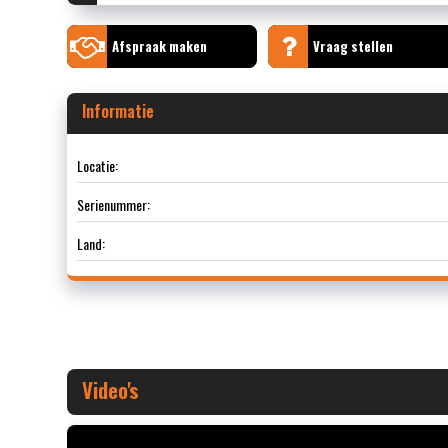
Afspraak maken
Vraag stellen
Informatie
Locatie:
Serienummer:
Land:
Video's