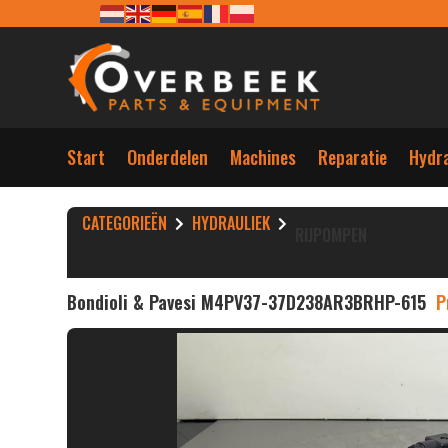
Start
Onderdelen
Machines
Reparatie
Hydra
CATEGORIEËN
HYDRAULIEK
RIJPOMPEN
Bondioli & Pavesi M4PV37-37D238AR3BRHP-615
P