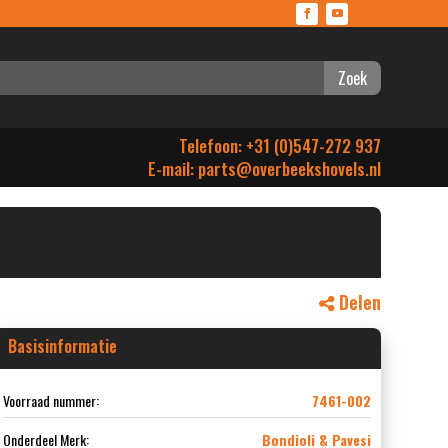
Zoek
Telefoon: +31 (0)547-272 937
E-mail:
parts@overbeekshovels.nl
Delen
Basisinformatie
Voorraad nummer:
7461-002
Onderdeel Merk:
Bondioli & Pavesi