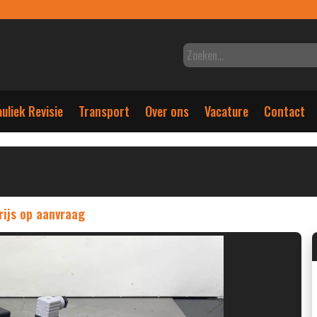
uliek Revisie
Transport
Over ons
Vacature
Contact
rijs op aanvraag