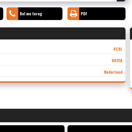
Bel me terug
PDF
4C9L
0031A
Nederland