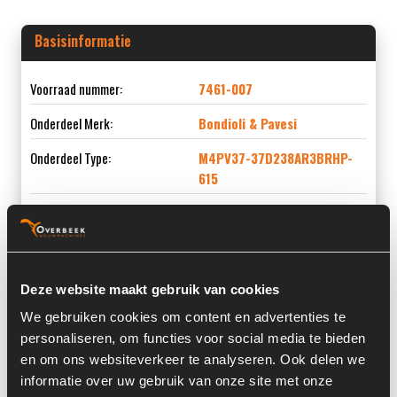
Basisinformatie
Voorraad nummer:
7461-007
Onderdeel Merk:
Bondioli & Pavesi
Onderdeel Type:
M4PV37-37D238AR3BRHP-
615
Onderdeel nummer:
3093717000007 / 2301182
Deze website maakt gebruik van cookies
Informatie
We gebruiken cookies om content en advertenties te
personaliseren, om functies voor social media te bieden
Locatie:
4C9L
en om ons websiteverkeer te analyseren. Ook delen we
informatie over uw gebruik van onze site met onze
Serienummer:
0026A