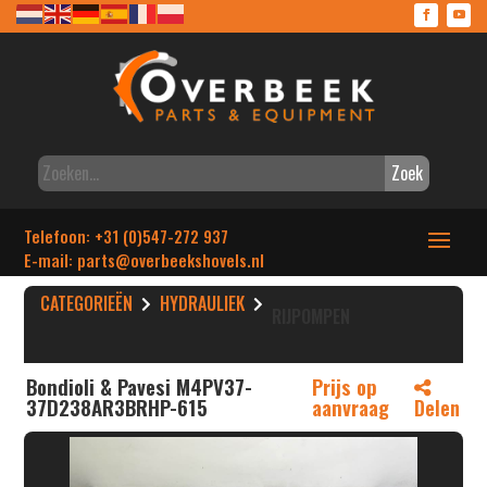
Zoek
Telefoon: +31 (0)547-272 937
E-mail: parts
@overbeekshovels.nl
CATEGORIEËN
HYDRAULIEK
RIJPOMPEN
Bondioli & Pavesi M4PV37-
Prijs op
37D238AR3BRHP-615
aanvraag
Delen