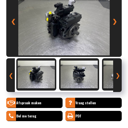
❮
❯
❮
❯
Afspraak maken
Vraag stellen
Bel me terug
PDF