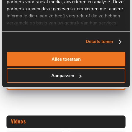
partners voor social media, adverteren en analyse. Deze
partners kunnen deze gegevens combineren met andere
Land:
Nederland
informatie die u aan ze heeft verstrekt of die ze hebben
verzameld op basis van uw gebruik van hun services.
Overige informatie
Details tonen
Stock number: 7461-007
Brand: Bondioli & Pavesi
Alles toestaan
Type 1: M4PV37-37D238AR3BRHP-615
Type 2: M4
Aanpassen
+ Volledige overige informatie openen
Video's