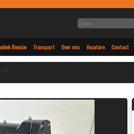
uliek Revisie
Transport
Over ons
Vacature
Contact
NSEN