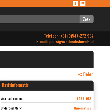
Zoek
Telefoon: +31 (0)547-272 937
E-mail:
parts@overbeekshovels.nl
Delen
Basisinformatie
Voorraad nummer:
7483-012
Onderdeel Merk:
Kinematics