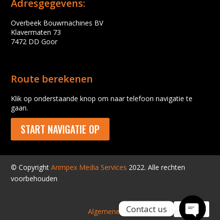
Adresgegevens:
Overbeek Bouwmachines BV
Klavermaten 73
7472 DD Goor
Route berekenen
Klik op onderstaande knop om naar telefoon navigatie te
gaan.
START NAVIGATIE OP
© Copyright
Arimpex Media Services
2022. Alle rechten
voorbehouden
Contact us
Algemene voorwaarden