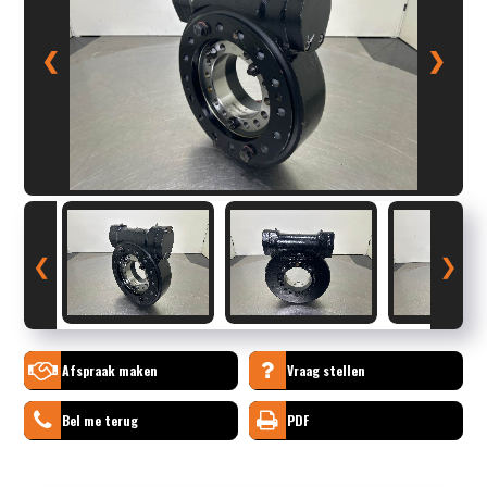
❮
❯
❮
❯
Afspraak maken
Vraag stellen
Bel me terug
PDF