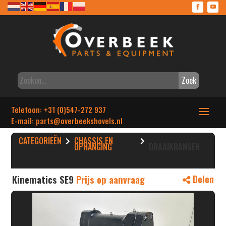
Zoek
Telefoon: +31 (0)547-272 937
E-mail: parts
@overbeekshovels.nl
CATEGORIEËN
CHASSIS EN
OPHANGING
DRAAIKRANSEN
Kinematics SE9
Prijs op aanvraag
Delen