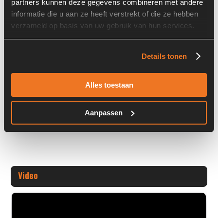
partners kunnen deze gegevens combineren met andere
informatie die u aan ze heeft verstrekt of die ze hebben
Stock number: 7483-016
verzameld op basis van uw gebruik van hun services.
Brand: Kinematics
Type 1: SE9
Type 2: SE 9
Details tonen
S/N: -
Alles toestaan
Machine:
+ Volledige overige informatie openen
Aanpassen
Video