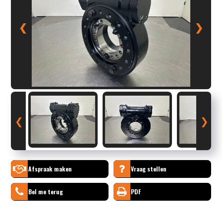
❮
❯
❮
❯
Afspraak maken
Vraag stellen
Bel me terug
PDF