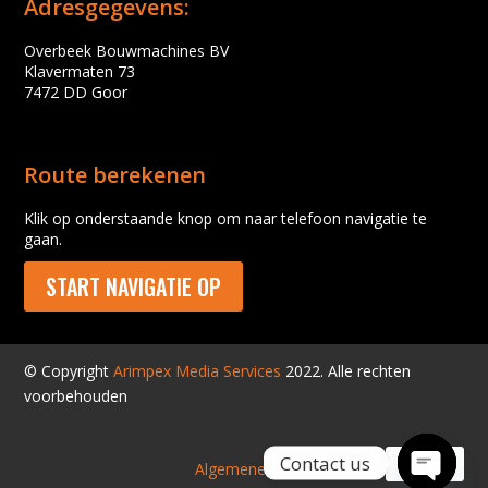
Adresgegevens:
Overbeek Bouwmachines BV
Klavermaten 73
7472 DD Goor
Route berekenen
Klik op onderstaande knop om naar telefoon navigatie te
gaan.
START NAVIGATIE OP
© Copyright
Arimpex Media Services
2022. Alle rechten
voorbehouden
Contact us
Algemene voorwaarden