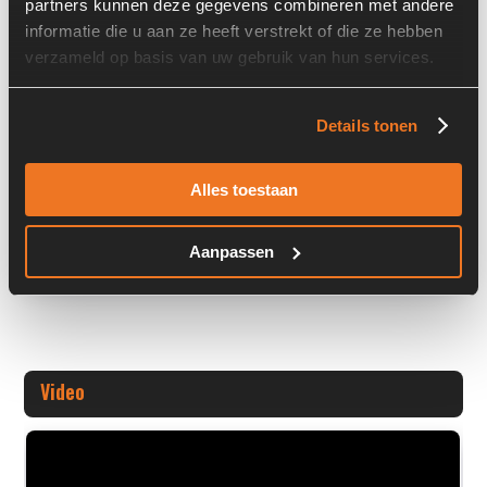
partners kunnen deze gegevens combineren met andere
informatie die u aan ze heeft verstrekt of die ze hebben
Stock number: 7483-025
verzameld op basis van uw gebruik van hun services.
Brand: Kinematics
Type 1: SE9
Type 2: SE 9
Details tonen
S/N: -
Alles toestaan
Machine:
+ Volledige overige informatie openen
Aanpassen
Video