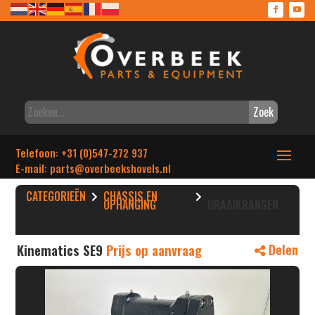
Zoek
Telefoon: +31 (0)547-272 937
E-mail: parts
@overbeekshovels.nl
CATEGORIEËN
CHASSIS EN
OPHANGING
DRAAIKRANSEN
Kinematics SE9
Prijs op aanvraag
Delen