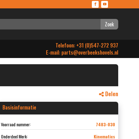
Zoek
Telefoon: +31 (0)547-272 937
E-mail:
parts@overbeekshovels.nl
Delen
Basisinformatie
Voorraad nummer:
7483-030
Onderdeel Merk:
Kinematics