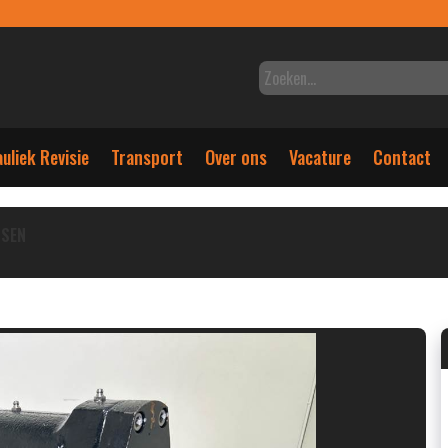
uliek Revisie
Transport
Over ons
Vacature
Contact
NSEN