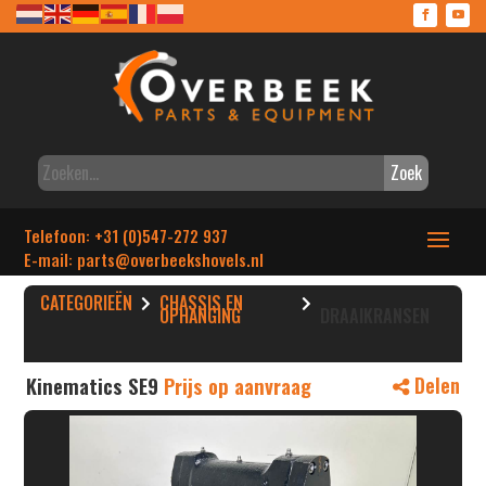
Zoek
Telefoon: +31 (0)547-272 937
E-mail: parts
@overbeekshovels.nl
CATEGORIEËN
CHASSIS EN
OPHANGING
DRAAIKRANSEN
Kinematics SE9
Prijs op aanvraag
Delen