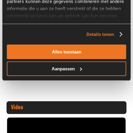
partners kunnen deze gegevens combineren met andere
informatie die u aan ze heeft verstrekt of die ze hebben
Stock number: 7483-034
verzameld op basis van uw gebruik van hun services.
Brand: Kinematics
Type 1: SE9
Type 2: SE 9
Details tonen
S/N: -
Alles toestaan
Machine:
+ Volledige overige informatie openen
Aanpassen
Video