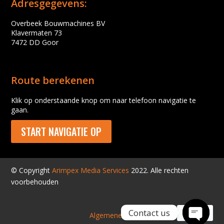
Adresgegevens:
Overbeek Bouwmachines BV
Klavermaten 73
7472 DD Goor
Route berekenen
Klik op onderstaande knop om naar telefoon navigatie te
gaan.
START NAVIGATIE OP
© Copyright
Arimpex Media Services
2022. Alle rechten
voorbehouden
Contact us
Algemene voorwaarden