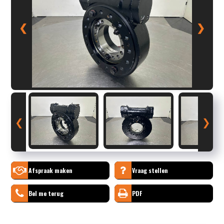
❮
❯
❮
❯
Afspraak maken
Vraag stellen
Bel me terug
PDF