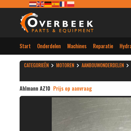
Start
Onderdelen
Machines
Reparatie
Hydra
CATEGORIEËN
MOTOREN
AANBOUWONDERDELEN
Ahlmann AZ10
Prijs op aanvraag