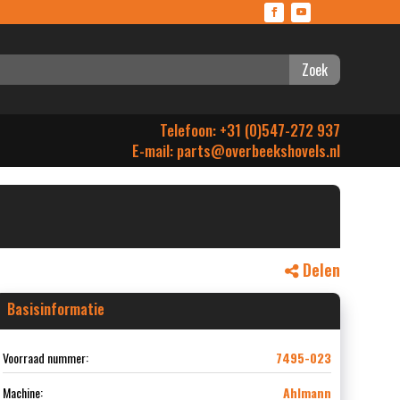
Zoek
Telefoon: +31 (0)547-272 937
E-mail:
parts@overbeekshovels.nl
Delen
Basisinformatie
Voorraad nummer:
7495-023
Machine:
Ahlmann