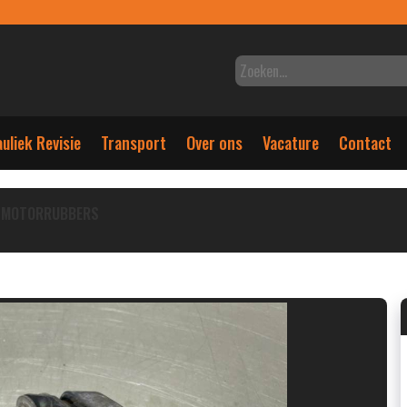
uliek Revisie
Transport
Over ons
Vacature
Contact
MOTORRUBBERS