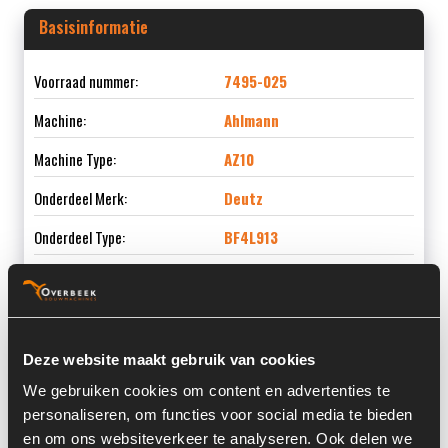
Basisinformatie
Voorraad nummer:
7495-025
Machine:
Ahlmann
Machine Type:
AZ10
Onderdeel Merk:
Deutz
Onderdeel Type:
BF4L913
Informatie
Deze website maakt gebruik van cookies
We gebruiken cookies om content en advertenties te
Locatie:
4B12
personaliseren, om functies voor social media te bieden
Past op de volgende machines:
Ahlmann AZ 10
en om ons websiteverkeer te analyseren. Ook delen we