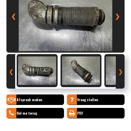
❮
❯
❮
❯
Afspraak maken
Vraag stellen
Bel me terug
PDF