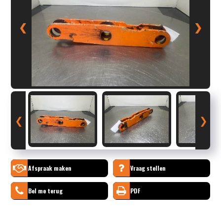
❮
❯
❮
❯
Afspraak maken
Vraag stellen
Bel me terug
PDF