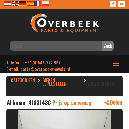
Zoek
Telefoon: +31 (0)547-272 937
E-mail: parts
@overbeekshovels.nl
CATEGORIEËN
GIEKEN -
LEPELSTELEN
DUWSTUKKEN
Ahlmann 4183143C
Prijs op aanvraag
Delen