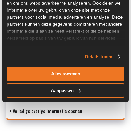
en om ons websiteverkeer te analyseren. Ook delen we
Past op de volgende machines:
Ahlmann AZ 6
informatie over uw gebruik van onze site met onze
partners voor social media, adverteren en analyse. Deze
Land:
Nederland
partners kunnen deze gegevens combineren met andere
informatie die u aan ze heeft verstrekt of die ze hebben
verzameld op basis van uw gebruik van hun services.
Overige informatie
Details tonen
Stock number: 7526-010
Brand: Ahlmann
Type 1: 4183143C
Alles toestaan
Type 2: 4183143C
S/N: -
Aanpassen
Ma
+ Volledige overige informatie openen