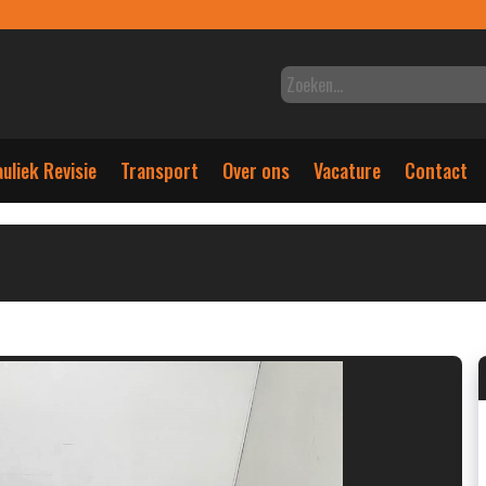
uliek Revisie
Transport
Over ons
Vacature
Contact
N