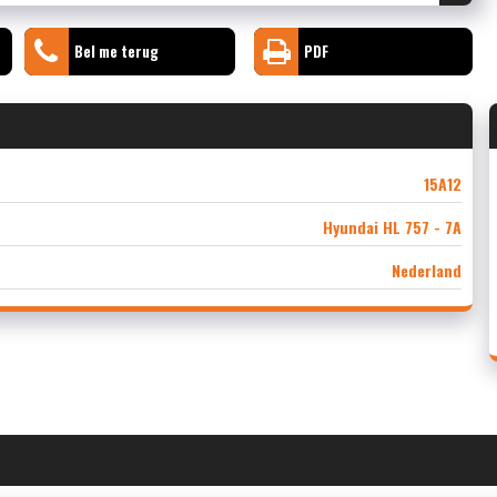
Bel me terug
PDF
15A12
Hyundai HL 757 - 7A
Nederland