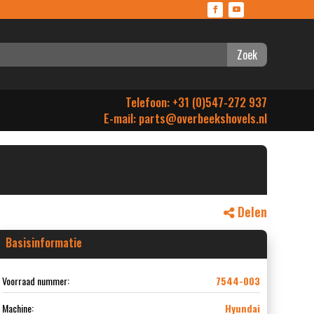
Zoek
Telefoon: +31 (0)547-272 937
E-mail:
parts@overbeekshovels.nl
Delen
Basisinformatie
Voorraad nummer:
7544-003
Machine:
Hyundai