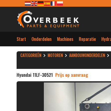
Start
Onderdelen
Machines
Reparatie
Hydra
CATEGORIEËN
MOTOREN
AANBOUWONDERDELEN
Hyundai 11LF-30521
Prijs op aanvraag