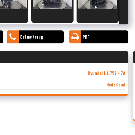
Bel me terug
PDF
Hyundai HL 757 - 7A
Nederland