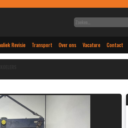
uliek Revisie
Transport
Over ons
Vacature
Contact
KOELERS