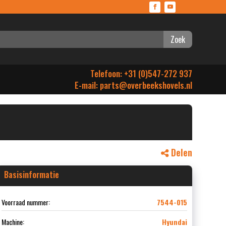
Zoek
Telefoon: +31 (0)547-272 937
E-mail:
parts@overbeekshovels.nl
Delen
Basisinformatie
Voorraad nummer:
7544-015
Machine:
Hyundai