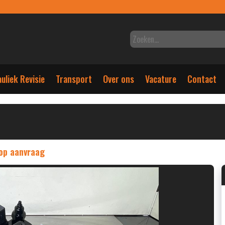
uliek Revisie
Transport
Over ons
Vacature
Contact
 op aanvraag