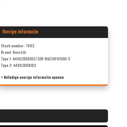
Overige informatie
Stock number: 7602
Brand: Rexroth
Type 1: A4VG28DA1D2/32R-NSC10F015SH-S
Type 2: A4VG28DA1D2
+ Volledige overige informatie openen