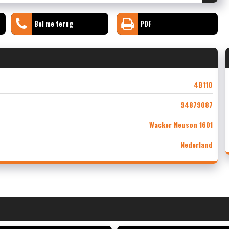
Bel me terug
PDF
4B11O
94879087
Wacker Neuson 1601
Nederland