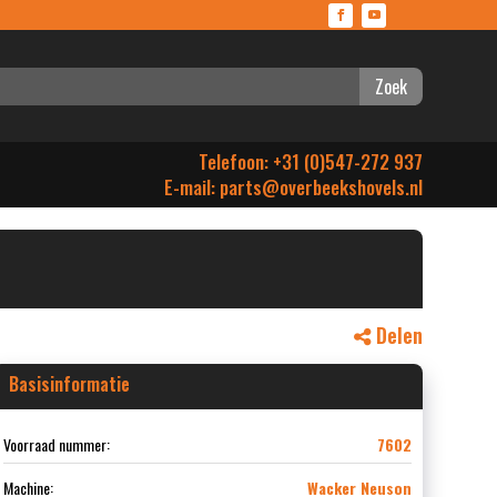
Zoek
Telefoon: +31 (0)547-272 937
E-mail:
parts@overbeekshovels.nl
Delen
Basisinformatie
Voorraad nummer:
7602
Machine:
Wacker Neuson