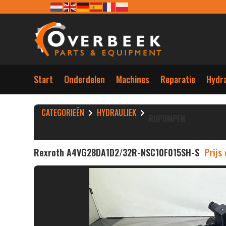
Start
Onderdelen
Machines
Reparatie
Hydra
CATEGORIEËN
HYDRAULIEK
RIJPOMPEN
Rexroth A4VG28DA1D2/32R-NSC10F015SH-S
Prijs