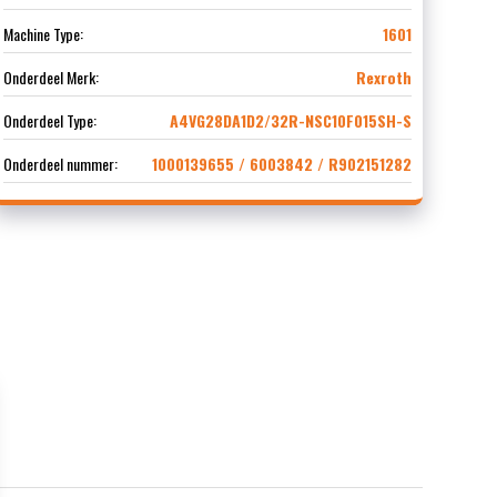
Machine Type:
1601
Onderdeel Merk:
Rexroth
Onderdeel Type:
A4VG28DA1D2/32R-NSC10F015SH-S
Onderdeel nummer:
1000139655 / 6003842 / R902151282