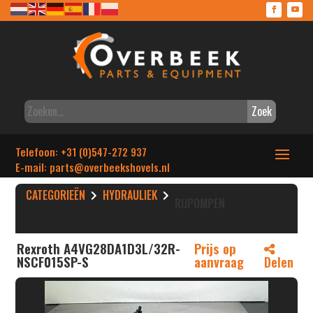
Zoek
Telefoon: +31 (0)547-272 937
E-mail: parts
@overbeekshovels.nl
CATEGORIEËN
HYDRAULIEK
RIJPOMPEN
Rexroth A4VG28DA1D3L/32R-
Prijs op
NSCF015SP-S
aanvraag
Delen