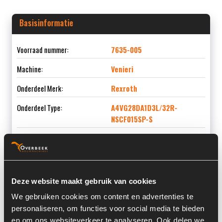
Basisinformatie
Voorraad nummer:
7635-005
Machine:
Venieri
Onderdeel Merk:
Rexroth
Onderdeel Type:
A4VG28DA1D3L/32R-
NSCF015SP-S
Onderdeel nummer:
100.5.475 / R902243253
Deze website maakt gebruik van cookies
Informatie
We gebruiken cookies om content en advertenties te
personaliseren, om functies voor social media te bieden
Locatie:
4A2N
en om ons websiteverkeer te analyseren. Ook delen we