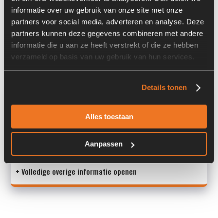
informatie over uw gebruik van onze site met onze
Serienummer:
91761173
partners voor social media, adverteren en analyse. Deze
partners kunnen deze gegevens combineren met andere
Past op de volgende machines:
Venieri
informatie die u aan ze heeft verstrekt of die ze hebben
Land:
Nederland
verzameld op basis van uw gebruik van hun services.
Details tonen
Overige informatie
Stock number: 7635-005
Alles toestaan
Brand: Rexroth
Type 1: A4VG28DA1D3L/32R-NSCF015SP-S
Aanpassen
Type 2: A4VG28DA
+ Volledige overige informatie openen