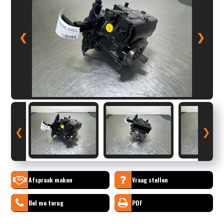
❮
❯
❮
❯
Afspraak maken
Vraag stellen
Bel me terug
PDF