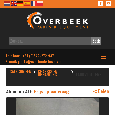
Zoek
Telefoon: +31 (0)547-272 937
E-mail: parts
@overbeekshovels.nl
CATEGORIEËN
CHASSIS EN
OPHANGING
TANKVLOTTERS
Ahlmann AL6
Prijs op aanvraag
Delen