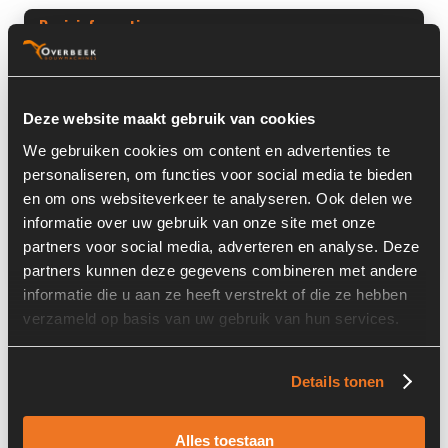
Basisinformatie
Voorraad nummer:
7639-007
Machine:
Ahlmann
Deze website maakt gebruik van cookies
We gebruiken cookies om content en advertenties te
Machine Type:
AL6
personaliseren, om functies voor social media te bieden
Onderdeel Merk:
Ahlmann
en om ons websiteverkeer te analyseren. Ook delen we
informatie over uw gebruik van onze site met onze
Onderdeel Type:
AL6
partners voor social media, adverteren en analyse. Deze
partners kunnen deze gegevens combineren met andere
informatie die u aan ze heeft verstrekt of die ze hebben
verzameld op basis van uw gebruik van hun services.
Informatie
Details tonen
Past op de volgende machines:
Ahlmann AL 6
Land:
Nederland
Alles toestaan