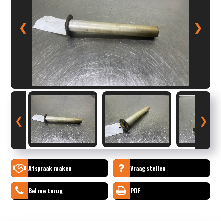
❮
❯
❮
❯
Afspraak maken
Vraag stellen
Bel me terug
PDF